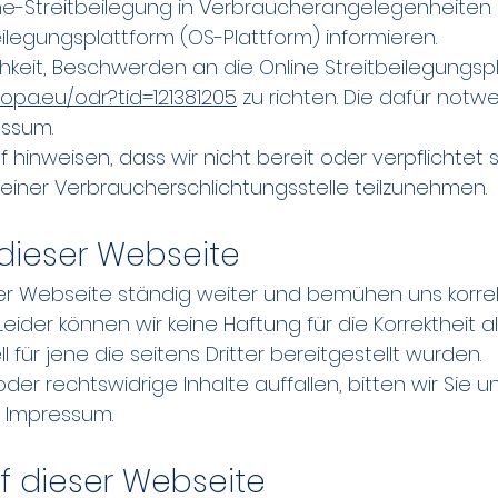
e-Streitbeilegung in Verbraucherangelegenheite
eilegungsplattform (OS-Plattform) informieren.
keit, Beschwerden an die Online Streitbeilegungsp
ropa.eu/odr?tid=121381205
zu richten. Die dafür not
essum.
hinweisen, dass wir nicht bereit oder verpflichtet s
 einer Verbraucherschlichtungsstelle teilzunehmen.
 dieser Webseite
eser Webseite ständig weiter und bemühen uns korre
Leider können wir keine Haftung für die Korrektheit al
für jene die seitens Dritter bereitgestellt wurden.
der rechtswidrige Inhalte auffallen, bitten wir Sie
m Impressum.
uf dieser Webseite