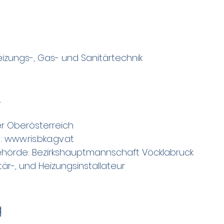
ungs-, Gas- und Sanitärtechnik
t
er Oberösterreich
www.ris.bka.gv.at
örde: Bezirkshauptmannschaft Vöcklabruck
är-, und Heizungsinstallateur
g